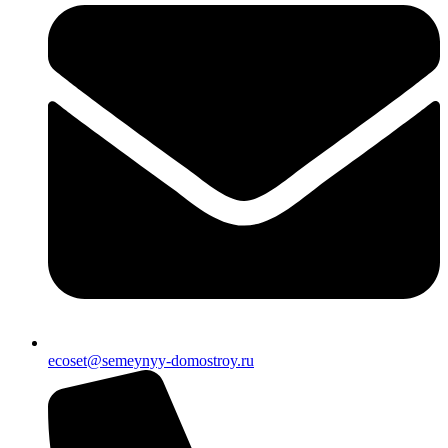
ecoset@semeynyy-domostroy.ru