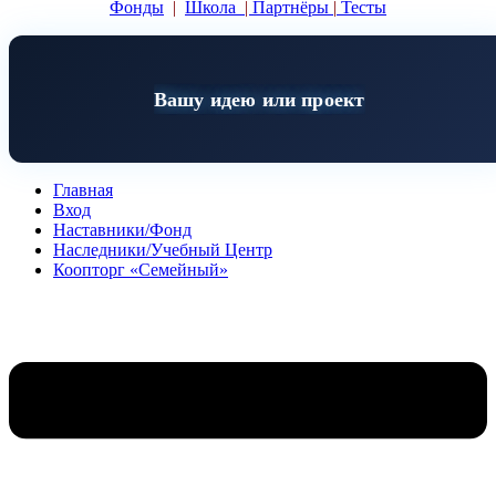
Фонды
|
Школа
|
Партнёры
|
Тесты
Вашу идею или проект
Главная
Вход
Наставники/Фонд
Наследники/Учебный Центр
Коопторг «Семейный»