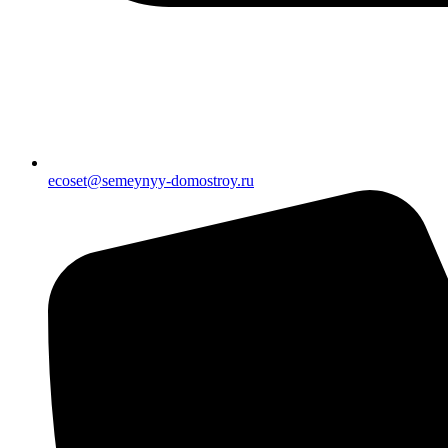
ecoset@semeynyy-domostroy.ru