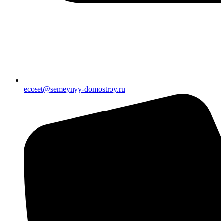
ecoset@semeynyy-domostroy.ru