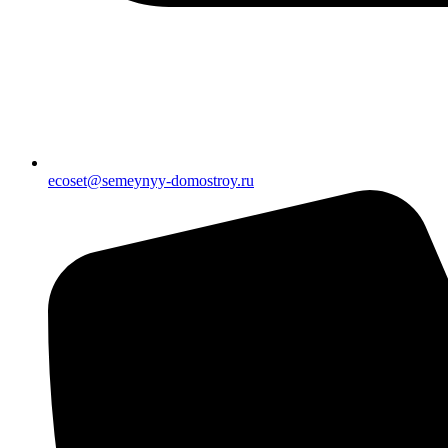
ecoset@semeynyy-domostroy.ru