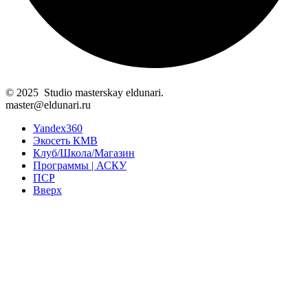
© 2025 Studio masterskay eldunari.
master@eldunari.ru
Yandex360
Экосеть КМВ
Клуб/Школа/Магазин
Программы | АСКУ
ПСР
Вверх