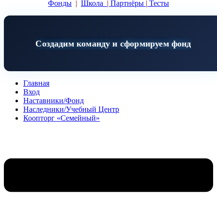
Фонды
|
Школа
|
Партнёры
|
Тесты
Создадим команду и сформируем фонд
Главная
Вход
Наставники/Фонд
Наследники/Учебный Центр
Коопторг «Семейный»