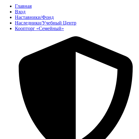
Главная
Вход
Наставники/Фонд
Наследники/Учебный Центр
Коопторг «Семейный»