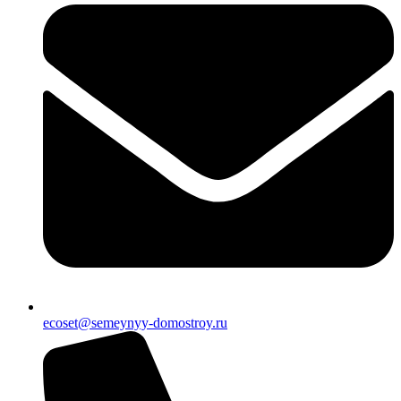
ecoset@semeynyy-domostroy.ru