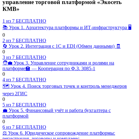
управление торговой платформой «Экосеть
КМВ»
1 из 7
БЕСПЛАТНО
📚 Урок 1. Архитектура платформы и ИТ-инфраструктура 🖥️
Lesson
0
1
2 из 7
БЕСПЛАТНО
of
🔄 Урок 2. Интеграция с 1С и EDI (Обмен данными) 🧾
7
Lesson
0
within
2
3 из 7
БЕСПЛАТНО
section
of
🧑‍💼 Урок 3. Управление сотрудниками и ролями на
7
платформе🏫 — Кооперация по Ф.З. 3085-1
🎓
within
Lesson
0
Учебный
section
3
4 из 7
БЕСПЛАТНО
курс:
of
🎓
🗺️ Урок 4. Поиск торговых точек и контроль менеджеров
«Администрирование
7
и
Учебный
через 2ГИС
within
управление
курс:
Lesson
0
section
торговой
«Администрирование
4
5 из 7
БЕСПЛАТНО
🎓
платформой
и
of
💼 Урок 5. Финансовый учёт и работа бухгалтера с
«Экосеть
управление
Учебный
7
платформой
КМВ».
торговой
курс:
within
Lesson
0
платформой
«Администрирование
section
5
6 из 7
БЕСПЛАТНО
«Экосеть
и
of
⚖️ Урок 6. Юридическое сопровождение платформы:
🎓
КМВ».
управление
7
регистрация, договоры и комплаенс