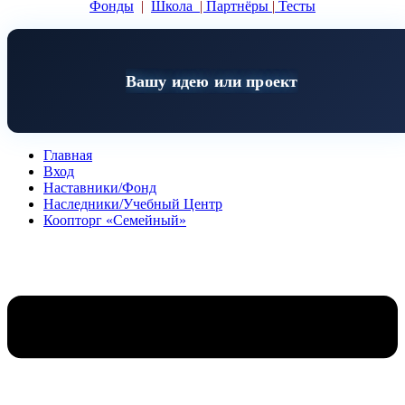
Фонды
|
Школа
|
Партнёры
|
Тесты
Вашу идею или проект
Главная
Вход
Наставники/Фонд
Наследники/Учебный Центр
Коопторг «Семейный»