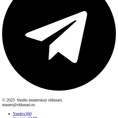
© 2025 Studio masterskay eldunari.
master@eldunari.ru
Yandex360