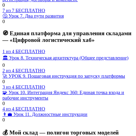
Учебный
торговой
within
Lesson
0
курс:
платформой
section
6
7 из 7
БЕСПЛАТНО
«Администрирование
«Экосеть
of
🤔 Урок 7. Два пути развития
🎓
и
КМВ».
7
Lesson
0
управление
Учебный
within
7
торговой
курс:
section
of
🧭 Единая платформа для управления складами
платформой
«Администрирование
7
🎓
— «Цифровой логистический хаб»
«Экосеть
и
within
КМВ».
управление
Учебный
section
торговой
курс:
1 из 4
БЕСПЛАТНО
🎓
платформой
«Администрирование
🏛️ Урок 8. Техническая архитектура (Общее представление)
«Экосеть
и
Учебный
Lesson
0
КМВ».
управление
курс:
1
2 из 4
БЕСПЛАТНО
торговой
«Администрирование
of
🚀 УРОК 9. Пошаговая инструкция по запуску платформы
платформой
и
4
Lesson
0
«Экосеть
управление
within
2
3 из 4
БЕСПЛАТНО
КМВ».
торговой
section
of
🧩 Урок 10. Интеграция Яндекс 360: Единая точка входа и
платформой
🧭
4
рабочие инструменты
«Экосеть
Единая
within
Lesson
0
КМВ».
платформа
section
3
4 из 4
БЕСПЛАТНО
для
🧭
of
👨‍💼 Урок 11. Должностные инструкции
управления
Единая
4
Lesson
0
складами
платформа
within
4
-
для
section
of
💰 Мой склад — полигон торговых моделей
«Цифровой
управления
🧭
4