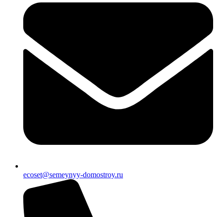
ecoset@semeynyy-domostroy.ru