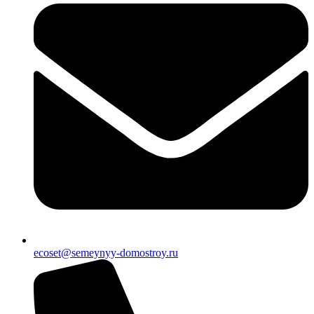
ecoset@semeynyy-domostroy.ru