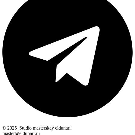
© 2025 Studio masterskay eldunari.
master@eldunari.ru