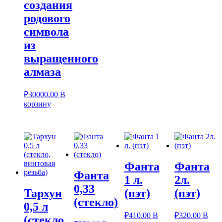
создания
родового
символа
из
выращенного
алмаза
₽
30000.00
В
корзину
Фанта
Фанта
Фанта
1 л.
2л.
0,33
Тархун
(пэт)
(пэт)
(стекло)
0,5 л
₽
410.00
В
₽
320.00
В
(стекло,