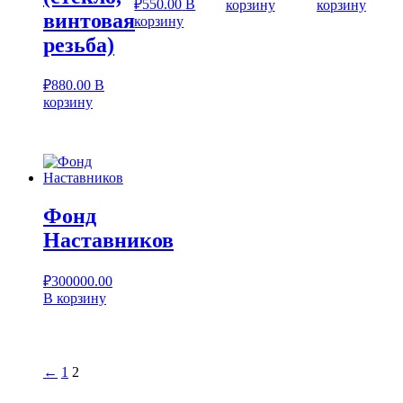
₽
550.00
В
корзину
корзину
винтовая
корзину
резьба)
₽
880.00
В
корзину
Фонд
Наставников
₽
300000.00
В корзину
←
1
2