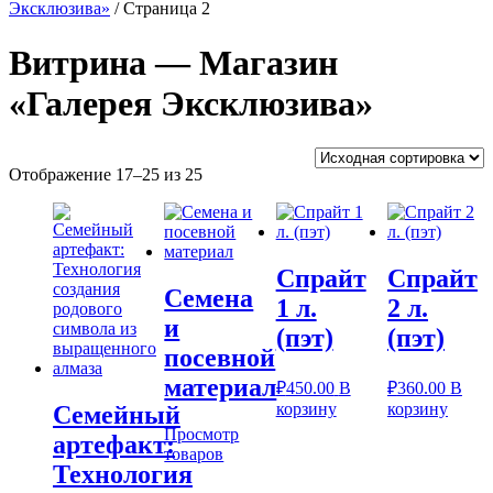
Эксклюзива»
/ Страница 2
Витрина — Магазин
«Галерея Эксклюзива»
Отображение 17–25 из 25
Спрайт
Спрайт
Семена
1 л.
2 л.
и
(пэт)
(пэт)
посевной
материал
₽
450.00
В
₽
360.00
В
корзину
корзину
Семейный
Просмотр
артефакт:
товаров
Технология