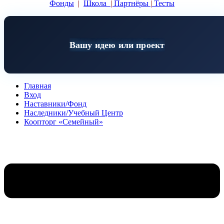
Фонды
|
Школа
|
Партнёры
|
Тесты
Вашу идею или проект
Главная
Вход
Наставники/Фонд
Наследники/Учебный Центр
Коопторг «Семейный»